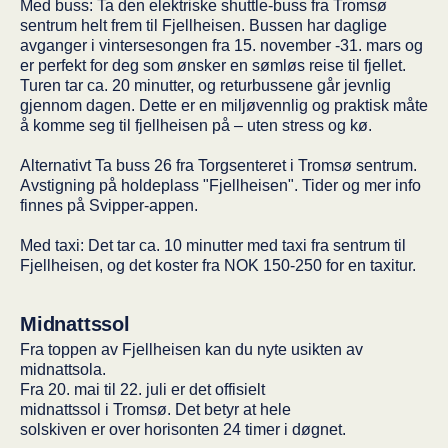
Med buss: Ta den elektriske shuttle-buss fra Tromsø
sentrum helt frem til Fjellheisen. Bussen har daglige
avganger i vintersesongen fra 15. november -31. mars og
er perfekt for deg som ønsker en sømløs reise til fjellet.
Turen tar ca. 20 minutter, og returbussene går jevnlig
gjennom dagen. Dette er en miljøvennlig og praktisk måte
å komme seg til fjellheisen på – uten stress og kø.
Alternativt Ta buss 26 fra Torgsenteret i Tromsø sentrum.
Avstigning på holdeplass "Fjellheisen". Tider og mer info
finnes på Svipper-appen.
Med taxi: Det tar ca. 10 minutter med taxi fra sentrum til
Fjellheisen, og det koster fra NOK 150-250 for en taxitur.
Midnattssol
Fra toppen av Fjellheisen kan du nyte usikten av
midnattsola.
Fra 20. mai til 22. juli er det offi­si­elt
mid­natt­ssol i Tromsø. Det betyr at hele
sol­ski­ven er over hori­son­ten 24 timer i døgnet.