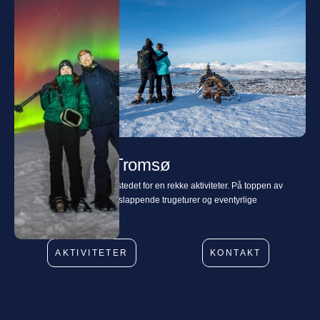
Det beste av Tromsø
Fjellheisen er det perfekte stedet for en rekke aktiviteter. På toppen av
Storsteinen venter både avslappende trugeturer og eventyrlige
nordlyskvelder.
AKTIVITETER
KONTAKT