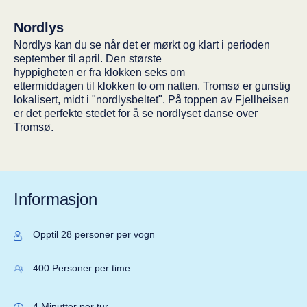
Nordlys
Nord­lys kan du se når det er mørkt og klart i perioden
september til april. Den største
hyp­pig­he­ten er fra klokken seks om
etter­mid­da­gen til klokken to om nat­ten. Tromsø er gunstig
lokalisert, midt i "nordlysbeltet". På toppen av Fjellheisen
er det perfekte stedet for å se nordlyset danse over
Tromsø.
Informasjon
Opptil 28 personer per vogn
400 Personer per time
4 Minutter per tur