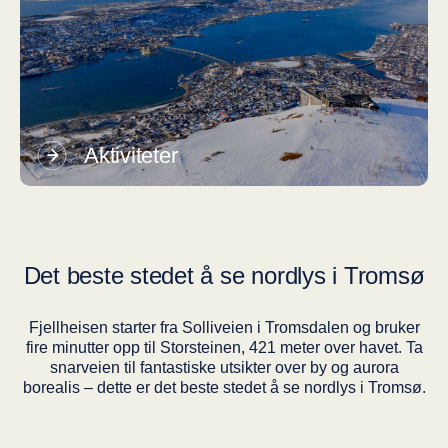
Aktiviteter
Det beste stedet å se nordlys i Tromsø
Fjellheisen starter fra Solliveien i Troms­da­len og bruker
fire minutter opp til Stor­stei­nen, 421 meter over havet. Ta
snarveien til fantastiske utsikter over by og aurora
borealis – dette er det beste stedet å se nordlys i Tromsø.