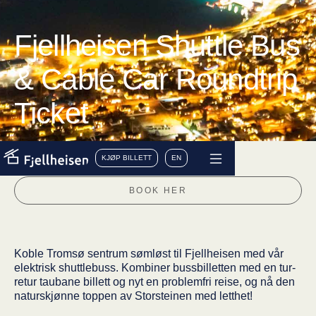
Fjellheisen Shuttle Bus
& Cable Car Roundtrip
Ticket
KJØP BILLETT
EN
BOOK HER
Koble Tromsø sentrum sømløst til Fjellheisen med vår
elektrisk shuttlebuss. Kombiner bussbilletten med en tur-
retur taubane billett og nyt en problemfri reise, og nå den
naturskjønne toppen av Storsteinen med letthet!